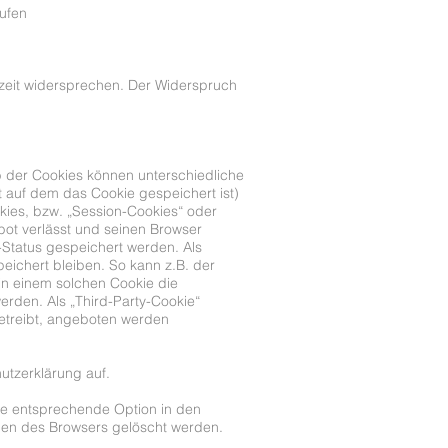
rufen
zeit widersprechen. Der Widerspruch
b der Cookies können unterschiedliche
 auf dem das Cookie gespeichert ist)
ies, bzw. „Session-Cookies“ oder
bot verlässt und seinen Browser
-Status gespeichert werden. Als
ichert bleiben. So kann z.B. der
n einem solchen Cookie die
rden. Als „Third-Party-Cookie“
etreibt, angeboten werden
tzerklärung auf.
ie entsprechende Option in den
ngen des Browsers gelöscht werden.