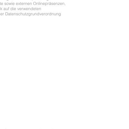
te sowie externen Onlinepräsenzen,
ck auf die verwendeten
. 4 der Datenschutzgrundverordnung