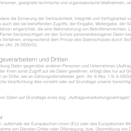
er Personen, geeignete technische und organisatorische Maßnahmen, 
e die Sicherung der Vertraulichkeit, Integrität und Verfügbarkeit v
auch des sie betreffenden Zugriffs, der Eingabe, Weitergabe, der Si
fahren eingerichtet, die eine Wahrnehmung von Betroffenenrechten, 
Ferner berücksichtigen wir den Schutz personenbezogener Daten bere
e Verfahren, entsprechend dem Prinzip des Datenschutzes durch Tec
gen (Art. 25 DSGVO).
sverarbeitern und Dritten
eitung Daten gegenüber anderen Personen und Unternehmen (Auftrags
der ihnen sonst Zugriff auf die Daten gewähren, erfolgt dies nur auf G
 an Dritte, wie an Zahlungsdienstleister, gem. Art. 6 Abs. 1 lit. b DSG
tliche Verpflichtung dies vorsieht oder auf Grundlage unserer berechti
g von Daten auf Grundlage eines sog. „Auftragsverarbeitungsvertrages“
er
d.h. außerhalb der Europäischen Union (EU) oder des Europäischen Wi
me von Diensten Dritter oder Offenlegung, bzw. Übermittlung von Dat