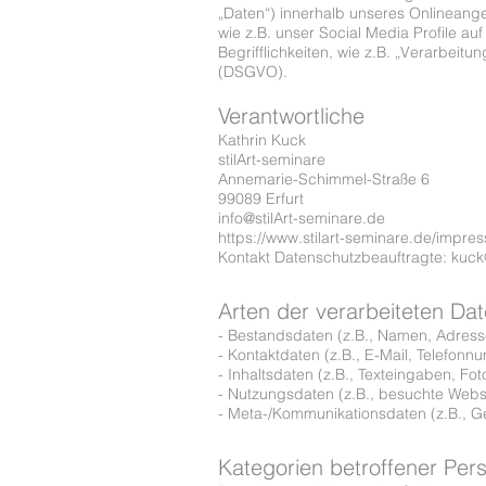
„Daten“) innerhalb unseres Onlineang
wie z.B. unser Social Media Profile a
Begrifflichkeiten, wie z.B. „Verarbeit
(DSGVO).
Verantwortliche
Kathrin Kuck
stilArt-seminare
Annemarie-Schimmel-Straße 6
99089 Erfurt
info@stilArt-seminare.de
https://www.stilart-seminare.de/impre
Kontakt Datenschutzbeauftragte: kuck
Arten der verarbeiteten Da
- Bestandsdaten (z.B., Namen, Adress
- Kontaktdaten (z.B., E-Mail, Telefonn
- Inhaltsdaten (z.B., Texteingaben, Fot
- Nutzungsdaten (z.B., besuchte Websei
- Meta-/Kommunikationsdaten (z.B., Ge
Kategorien betroffener Per