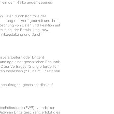
um ein dem Risiko angemessenes
on Daten durch Kontrolle des
cherung der Verfügbarkeit und ihrer
Löschung von Daten und Reaktion auf
its bei der Entwicklung, bzw.
hnikgestaltung und durch
verarbeitern oder Dritten)
rundlage einer gesetzlichen Erlaubnis
VO zur Vertragserfüllung erforderlich
gten Interessen (z.B. beim Einsatz von
 beauftragen, geschieht dies auf
rtschaftsraums (EWR)) verarbeiten
en an Dritte geschieht, erfolgt dies