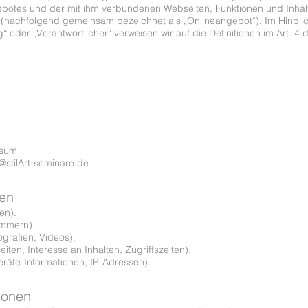
ebotes und der mit ihm verbundenen Webseiten, Funktionen und Inhal
uf (nachfolgend gemeinsam bezeichnet als „Onlineangebot“). Im Hinbli
ung“ oder „Verantwortlicher“ verweisen wir auf die Definitionen im Art
ssum
@stilArt-seminare.de
ten
en).
ummern).
ografien, Videos).
ten, Interesse an Inhalten, Zugriffszeiten).
räte-Informationen, IP-Adressen).
sonen