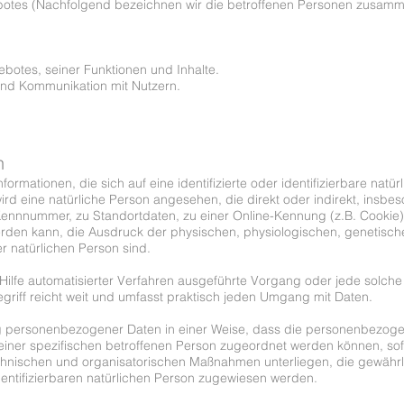
otes (Nachfolgend bezeichnen wir die betroffenen Personen zusamme
botes, seiner Funktionen und Inhalte.
und Kommunikation mit Nutzern.
n
ormationen, die sich auf eine identifizierte oder identifizierbare natü
 wird eine natürliche Person angesehen, die direkt oder indirekt, insb
ennnummer, zu Standortdaten, zu einer Online-Kennung (z.B. Cookie
rden kann, die Ausdruck der physischen, physiologischen, genetische
ser natürlichen Person sind.
ne Hilfe automatisierter Verfahren ausgeführte Vorgang oder jede so
riff reicht weit und umfasst praktisch jeden Umgang mit Daten.
g personenbezogener Daten in einer Weise, dass die personenbezog
 einer spezifischen betroffenen Person zugeordnet werden können, sof
hnischen und organisatorischen Maßnahmen unterliegen, die gewähr
 identifizierbaren natürlichen Person zugewiesen werden.