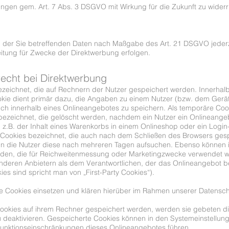
igungen gem. Art. 7 Abs. 3 DSGVO mit Wirkung für die Zukunft zu wider
g der Sie betreffenden Daten nach Maßgabe des Art. 21 DSGVO jeder
tung für Zwecke der Direktwerbung erfolgen.
echt bei Direktwerbung
ezeichnet, die auf Rechnern der Nutzer gespeichert werden. Innerhal
ie dient primär dazu, die Angaben zu einem Nutzer (bzw. dem Gerät
 innerhalb eines Onlineangebotes zu speichern. Als temporäre Cook
 bezeichnet, die gelöscht werden, nachdem ein Nutzer ein Onlineange
n z.B. der Inhalt eines Warenkorbs in einem Onlineshop oder ein Login
 Cookies bezeichnet, die auch nach dem Schließen des Browsers gespe
nn die Nutzer diese nach mehreren Tagen aufsuchen. Ebenso können i
rden, die für Reichweitenmessung oder Marketingzwecke verwendet we
nderen Anbietern als dem Verantwortlichen, der das Onlineangebot b
es sind spricht man von „First-Party Cookies“).
 Cookies einsetzen und klären hierüber im Rahmen unserer Datenschu
 Cookies auf ihrem Rechner gespeichert werden, werden sie gebeten d
u deaktivieren. Gespeicherte Cookies können in den Systemeinstellu
Funktionseinschränkungen dieses Onlineangebotes führen.