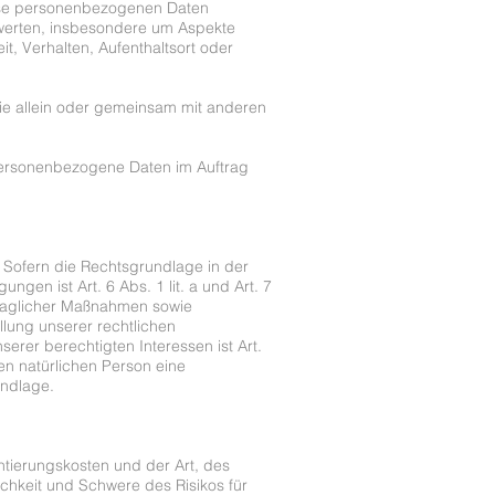
diese personenbezogenen Daten
ewerten, insbesondere um Aspekte
it, Verhalten, Aufenthaltsort oder
 die allein oder gemeinsam mit anderen
e personenbezogene Daten im Auftrag
 Sofern die Rechtsgrundlage in der
gen ist Art. 6 Abs. 1 lit. a und Art. 7
traglicher Maßnahmen sowie
llung unserer rechtlichen
erer berechtigten Interessen ist Art.
en natürlichen Person eine
undlage.
tierungskosten und der Art, des
chkeit und Schwere des Risikos für